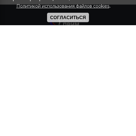
.
Политикой использования файлов cookies
СОГЛАСИТЬСЯ
2017-2026 © ООО "ИНВЕСТ-ПРИМ"
Официальный дистрибьютор TAIF™ , Devon™,
Vitex™
Импортер смазочных материалов Mobil™ и
USL™
Политика конфиденциальности
Адрес и реквизиты
690074, Приморский Край,
г Владивосток, ул Снеговая, д. 34, офис 6
Адреса региональных офисов