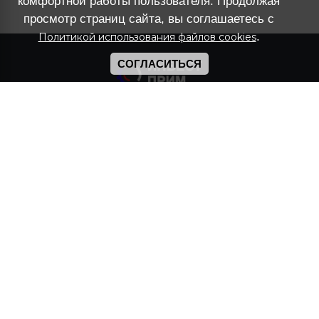
комфортной работы пользователя. Продолжая
просмотр страниц сайта, вы соглашаетесь с
.
Политикой использования файлов cookies
СОГЛАСИТЬСЯ
2017-2026 © ООО "ИНВЕСТ-ПРИМ"
Официальный дистрибьютор TAIF™ , Devon™,
Vitex™
Импортер смазочных материалов Mobil™ и
USL™
Политика конфиденциальности
Адрес и реквизиты
690074, Приморский Край,
г Владивосток, ул Снеговая, д. 34, офис 6