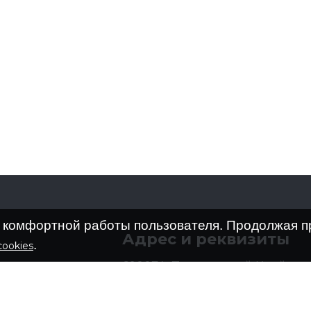
е комфортной работы пользователя. Продолжая п
Адрес и реквизиты
.
ookies
690074, Приморский Край,
г Владивосток, ул Снеговая, д. 
on™, Vitex™
Адреса региональных офисов